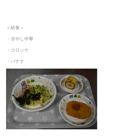
＜給食＞
・冷やし中華
・コロッケ
・バナナ