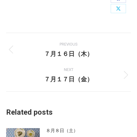
Share
on
Share
Faceboo
on
X
Post
PREVIOUS
navigation
７月１６日（木）
Previous
post:
NEXT
７月１７日（金）
Next
post:
Related posts
８月８日（土）