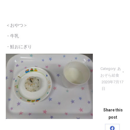
＜おやつ＞
・牛乳
・鮭おにぎり
Category:
あ
おぞら給食
2020年7月17
日
Share this
post