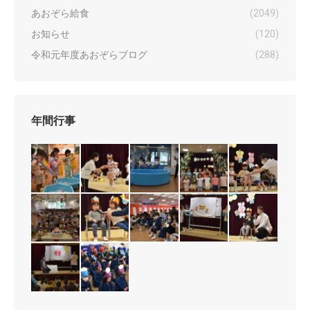
あおぞら給食
(2049)
お知らせ
(120)
令和元年度あおぞらブログ
(288)
年間行事