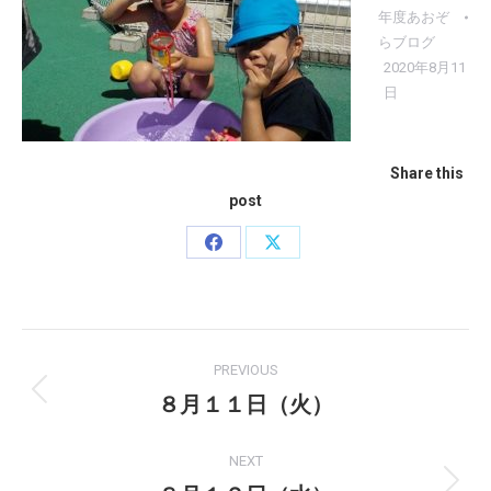
年度あおぞ
らブログ
2020年8月11
日
Share this
post
Share
Share
on
on
Facebook
X
Post
PREVIOUS
navigation
８月１１日（火）
Previous
post:
NEXT