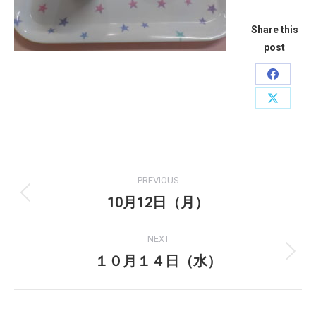
Share this
post
Share
on
Share
Faceboo
on
X
Post
PREVIOUS
navigation
10月12日（月）
Previous
post:
NEXT
１０月１４日（水）
Next
post: