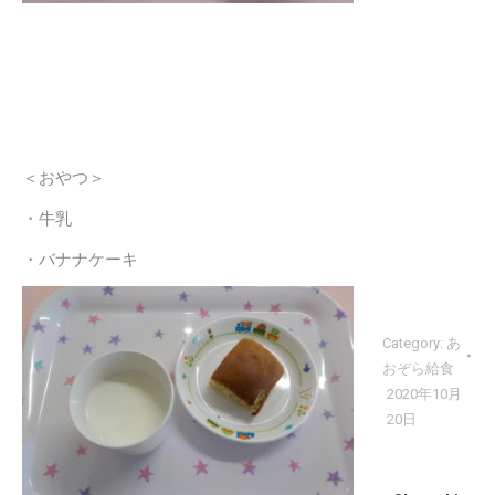
＜おやつ＞
・牛乳
・バナナケーキ
Category:
あ
おぞら給食
2020年10月
20日