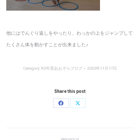
他にはでんぐり返しをやったり、わっかの上をジャンプして
たくさん体を動かすことが出来ました♪
Category:
R2年度あおぞらブログ
2020年11月17日
Share this post
Share
Share
on
on
Facebook
X
Post
PREVIOUS