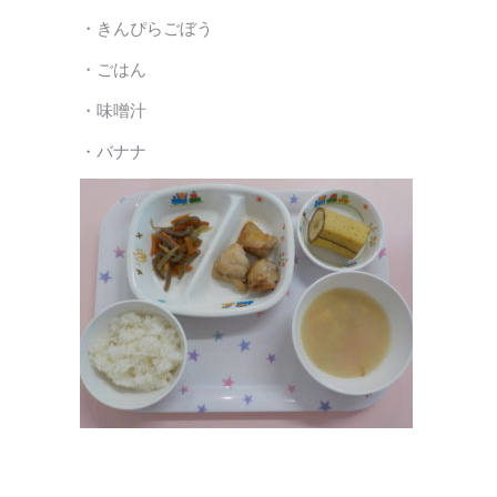
・きんぴらごぼう
・ごはん
・味噌汁
・バナナ