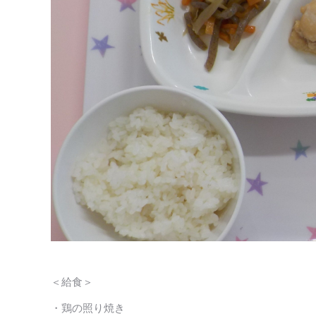
＜給食＞
・鶏の照り焼き