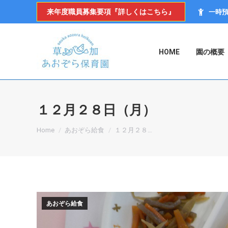
来年度職員募集要項『詳しくはこちら』
一時
HOME
園の概要
１２月２８日（月）
You are here:
Home
あおぞら給食
１２月２８…
あおぞら給食