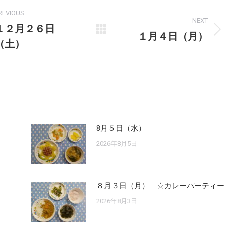
REVIOUS
NEXT
１２月２６日
１月４日（月）
revious
Next
（土）
ost:
post:
8月５日（水）
2026年8月5日
８月３日（月） ☆カレーパーティー
2026年8月3日