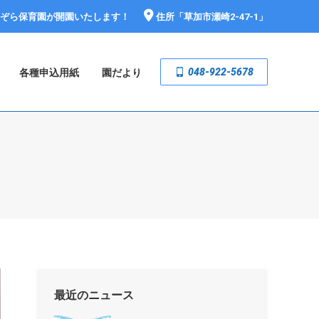
おぞら保育園が開園いたします！
住所「
草加市瀬崎2-47-1
」
048-922-5678
各種申込用紙
園だより
最近のニュース