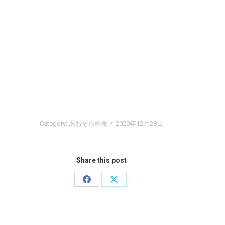
Category:
あおぞら給食
2020年12月28日
Share this post
Share
Share
on
on
Facebook
X