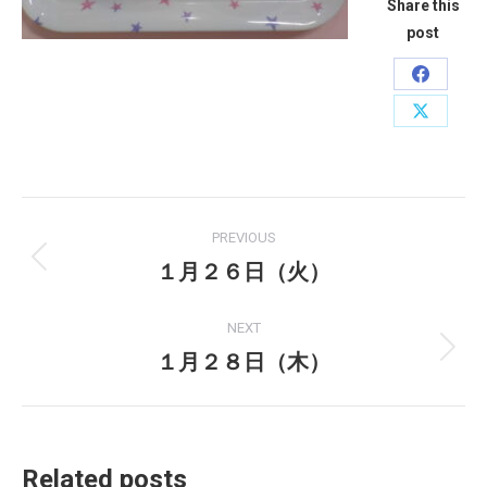
Share this
post
Share
on
Share
Faceboo
on
X
Post
PREVIOUS
navigation
１月２６日（火）
Previous
post:
NEXT
１月２８日（木）
Next
post:
Related posts