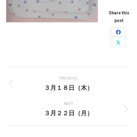
Share this
post
Share
on
Share
Faceboo
on
X
Post
PREVIOUS
navigation
３月１８日（木）
Previous
post:
NEXT
３月２２日（月）
Next
post: