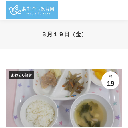
３月１９日（金）
You are here:
あおぞら給食
3月
19