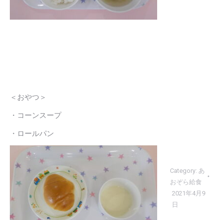
＜おやつ＞
・コーンスープ
・ロールパン
Category:
あ
おぞら給食
2021年4月9
日