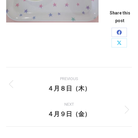
Share this
post
Share
on
Share
Faceboo
on
X
Post
PREVIOUS
navigation
４月８日（木）
Previous
post:
NEXT
４月９日（金）
Next
post: