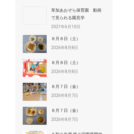
草加あおぞら保育園 動画
で見られる園見学
2021年6月10日
８月８日（土）
2026年8月8日
８月８日（土）
2026年8月8日
８月７日（金）
2026年8月7日
８月７日（金）
2026年8月7日