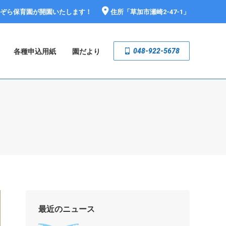
おぞら保育園が開園いたします！
住所「
草加市瀬崎2-47-1
」
048-922-5678
各種申込用紙
園だより
最近のニュース