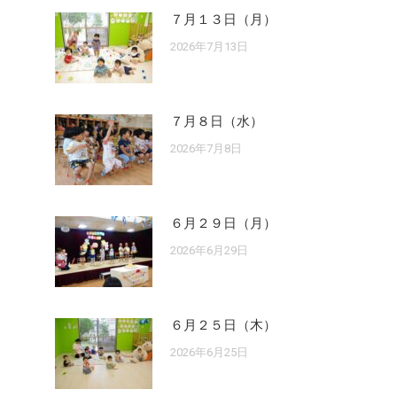
７月１３日（月）
2026年7月13日
７月８日（水）
2026年7月8日
６月２９日（月）
2026年6月29日
６月２５日（木）
2026年6月25日