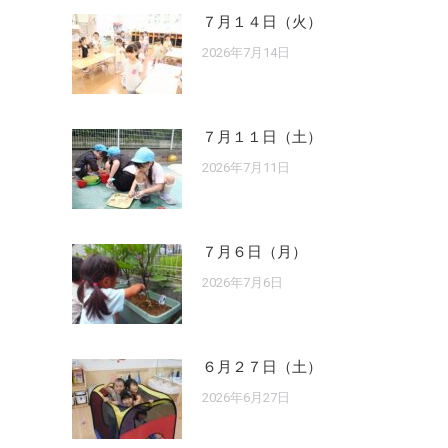
７月１４日（火）
2026年7月14日
７月１１日（土）
2026年7月11日
７月６日（月）
2026年7月6日
６月２７日（土）
2026年6月27日