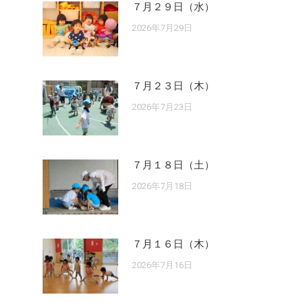
７月２９日（水）
2026年7月29日
７月２３日（木）
2026年7月23日
７月１８日（土）
2026年7月18日
７月１６日（木）
2026年7月16日