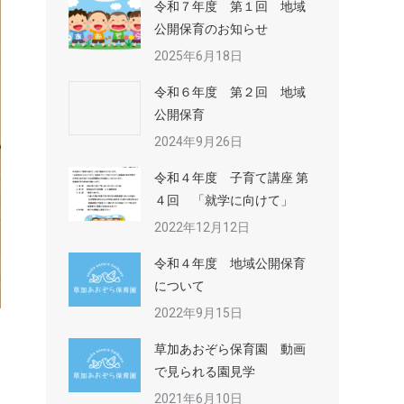
令和７年度 第１回 地域
公開保育のお知らせ
2025年6月18日
令和６年度 第２回 地域
公開保育
2024年9月26日
令和４年度 子育て講座 第
４回 「就学に向けて」
2022年12月12日
令和４年度 地域公開保育
について
2022年9月15日
草加あおぞら保育園 動画
で見られる園見学
2021年6月10日