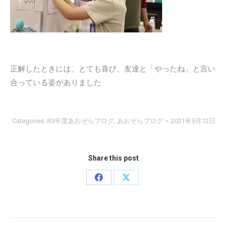
正解したときには、とても喜び、友達と「やったね」と言い
合っている姿がありました
Categories:
R3年度あおぞらブログ
,
あおぞらブログ
2021年5月12日
Share this post
Share
Share
on
on
Facebook
X