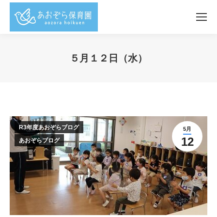
５月１２日（水）
You are here:
R3年度あおぞらブログ
5月
12
あおぞらブログ