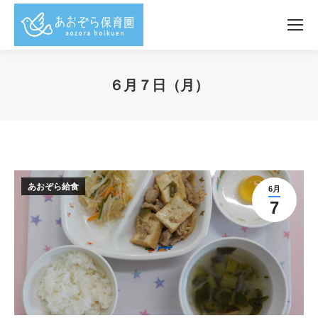
６月７日（月）
You are here:
あおぞら給食
6月
7