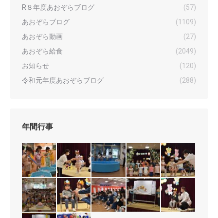
R８年度あおぞらブログ
(57)
あおぞらブログ
(1109)
あおぞら動画
(27)
あおぞら給食
(2049)
お知らせ
(120)
令和元年度あおぞらブログ
(288)
年間行事