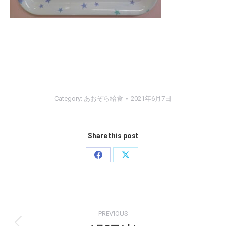
Category:
あおぞら給食
2021年6月7日
Share this post
Share
Share
on
on
Facebook
X
Post
PREVIOUS