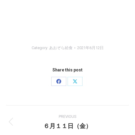
Category:
あおぞら給食
2021年6月12日
Share this post
Share
Share
on
on
Facebook
X
Post
PREVIOUS
navigation
６月１１日（金）
Previous
post: