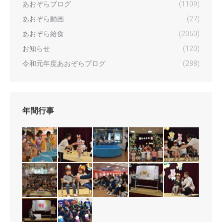
あおぞらブログ
(1109)
あおぞら動画
(27)
あおぞら給食
(2050)
お知らせ
(120)
令和元年度あおぞらブログ
(288)
年間行事