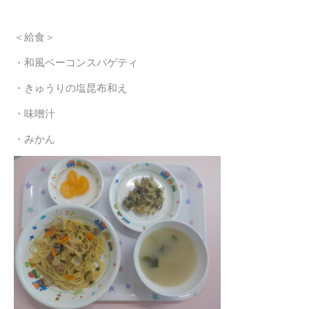
＜給食＞
・和風ベーコンスパゲティ
・きゅうりの塩昆布和え
・味噌汁
・みかん