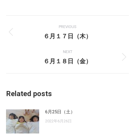
on
on
Facebook
X
Post
PREVIOUS
navigation
６月１７日（木）
Previous
post:
NEXT
６月１８日（金）
Next
post:
Related posts
6月25日（土）
2022年6月26日