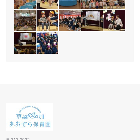
〒340-0022