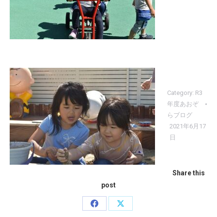
Category:
R3
年度あおぞ
らブログ
2021年6月17
日
Share this
post
Share
Share