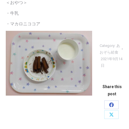
＜おやつ＞
・牛乳
・マカロニココア
Category:
あ
おぞら給食
2021年9月14
日
Share this
post
Share
on
Share
Faceboo
on