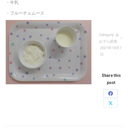
・牛乳
・フルーチェムース
Category:
あ
おぞら給食
2021年10月7
日
Share this
post
Share
on
Share
Faceboo
on
X