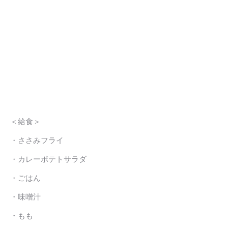
＜給食＞
・ささみフライ
・カレーポテトサラダ
・ごはん
・味噌汁
・もも