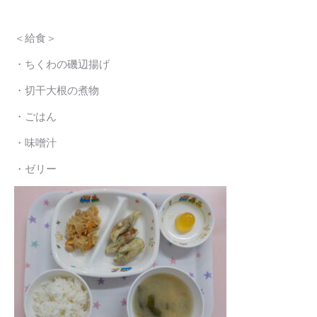
＜給食＞
・ちくわの磯辺揚げ
・切干大根の煮物
・ごはん
・味噌汁
・ゼリー