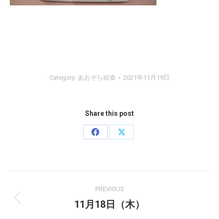
Category:
あおぞら給食
2021年11月19日
Share this post
Share
Share
on
on
Facebook
X
Post
PREVIOUS
navigation
11月18日（木）
Previous
post: