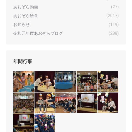
あおぞら動画
(27)
あおぞら給食
(2047)
お知らせ
(119)
令和元年度あおぞらブログ
(288)
年間行事