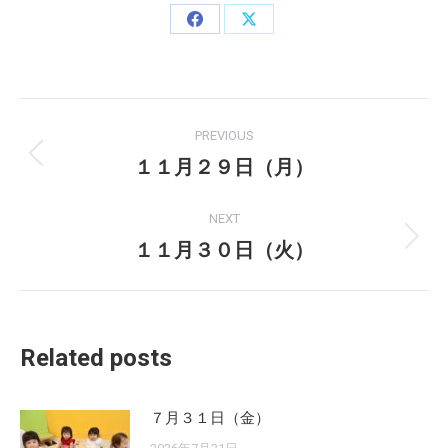
Share
Share
on
on
Facebook
X
Post
PREVIOUS
navigation
１１月２９日（月）
Previous
post:
NEXT
１１月３０日（火）
Next
post:
Related posts
７月３１日（金）