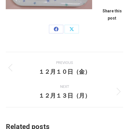
Share this
post
Share
Share
on
on
Facebook
X
Post
PREVIOUS
navigation
１２月１０日（金）
Previous
post:
NEXT
１２月１３日（月）
Next
post:
Related posts