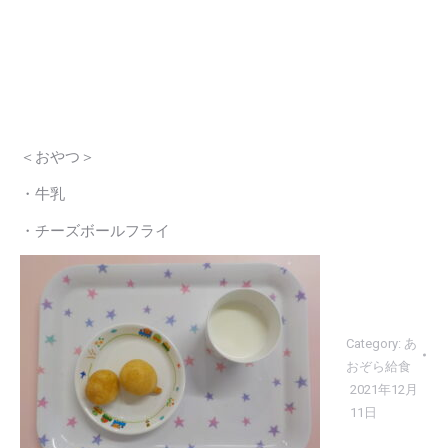
＜おやつ＞
・牛乳
・チーズボールフライ
Category:
あ
おぞら給食
2021年12月
11日