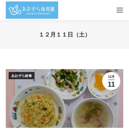
１２月１１日（土）
You are here:
あおぞら給食
12月
11