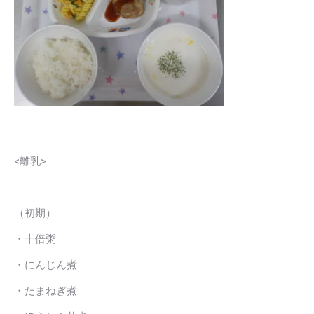
<離乳>
（初期）
・十倍粥
・にんじん煮
・たまねぎ煮