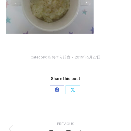
Category:
あおぞら給食
2019年5月27日
Share this post
Share
Share
on
on
Facebook
X
Post
PREVIOUS