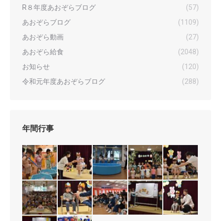
R８年度あおぞらブログ
(57)
あおぞらブログ
(1109)
あおぞら動画
(27)
あおぞら給食
(2048)
お知らせ
(120)
令和元年度あおぞらブログ
(288)
年間行事