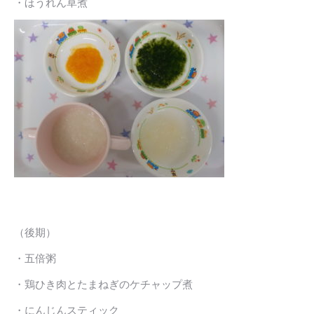
・ほうれん草煮
（後期）
・五倍粥
・鶏ひき肉とたまねぎのケチャップ煮
・にんじんスティック