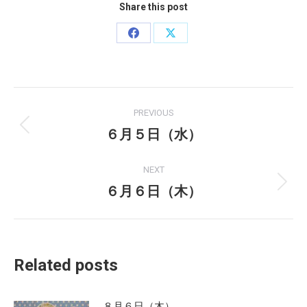
Share this post
Share
Share
on
on
Facebook
X
Post
PREVIOUS
navigation
６月５日（水）
Previous
post:
NEXT
６月６日（木）
Next
post:
Related posts
８月６日（木）