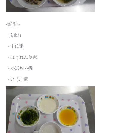
<離乳>
（初期）
・十倍粥
・ほうれん草煮
・かぼちゃ煮
・とうふ煮