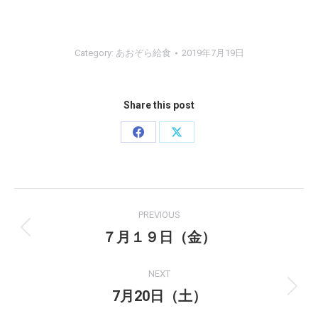
Category:
あおぞら給食
2019年7月19日
Share this post
Share
Share
on
on
Facebook
X
Post
PREVIOUS
navigation
７月１９日（金）
Previous
post:
NEXT
7月20日（土）
Next
post: