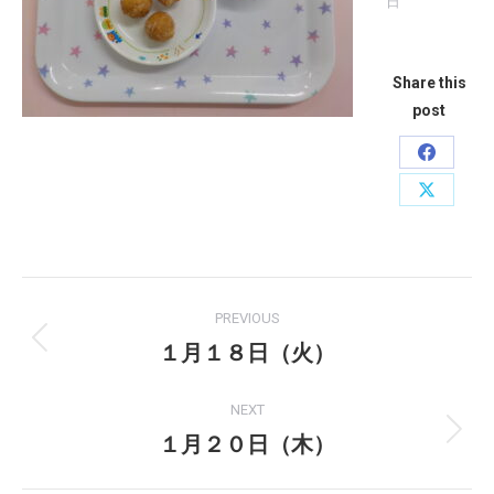
日
Share this
post
Share
on
Share
Faceboo
on
X
Post
PREVIOUS
navigation
１月１８日（火）
Previous
post:
NEXT
１月２０日（木）
Next
post: