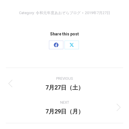
Category:
令和元年度あおぞらブログ
2019年7月27日
Share this post
Share
Share
on
on
Facebook
X
Post
PREVIOUS
navigation
7月27日（土）
Previous
post:
NEXT
7月29日（月）
Next
post: