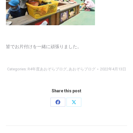
皆でお片付けを一緒に頑張りました。
Categories:
R4年度あおぞらブログ
,
あおぞらブログ
2022年4月13日
Share this post
Share
Share
on
on
Facebook
X
Post