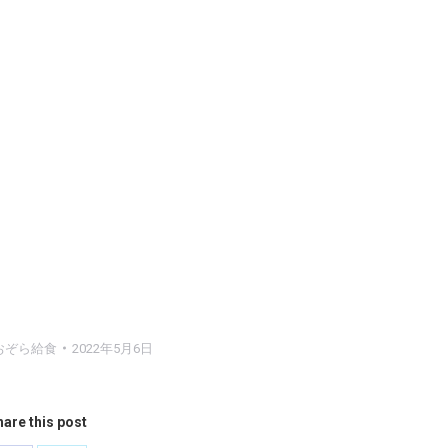
おぞら給食
2022年5月6日
are this post