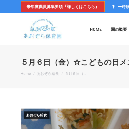
来年度職員募集要項『詳しくはこちら』
一時
HOME
園の概要
５月６日（金）☆こどもの日メ
You are here:
Home
あおぞら給食
５月６日（…
あおぞら給食