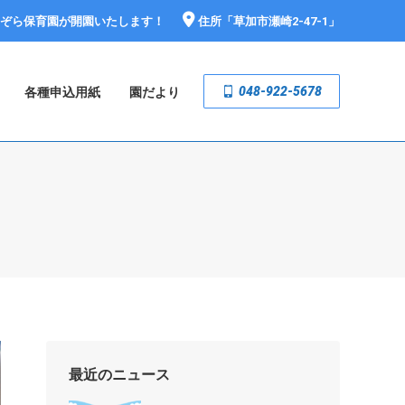
おぞら保育園が開園いたします！
住所「
草加市瀬崎2-47-1
」
048-922-5678
各種申込用紙
園だより
最近のニュース