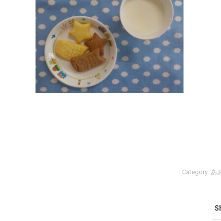
Category:
あ
Sh