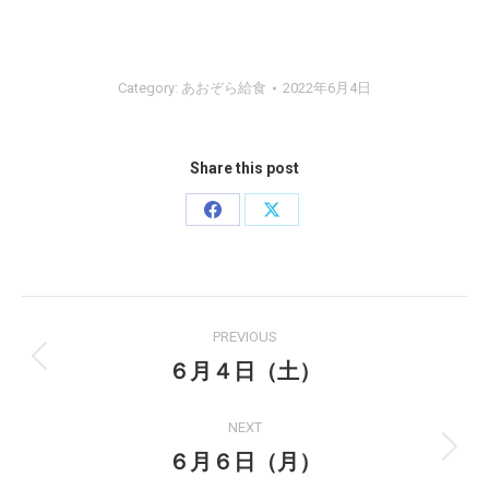
Category:
あおぞら給食
2022年6月4日
Share this post
Share
Share
on
on
Facebook
X
Post
PREVIOUS
navigation
６月４日（土）
Previous
post:
NEXT
６月６日（月）
Next
post: