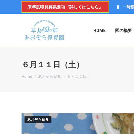
来年度職員募集要項『詳しくはこちら』
一時
HOME
園の概要
６月１１日（土）
You are here:
Home
あおぞら給食
６月１１日…
あおぞら給食