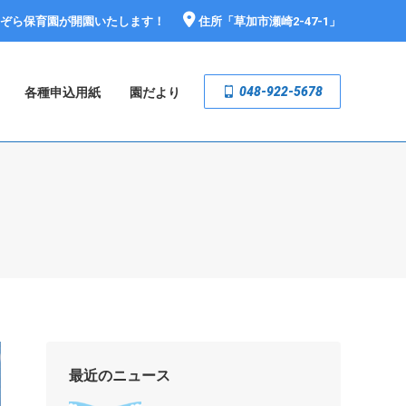
おぞら保育園が開園いたします！
住所「
草加市瀬崎2-47-1
」
048-922-5678
各種申込用紙
園だより
最近のニュース