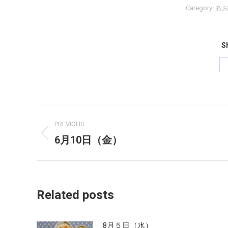
Category:
あ
Sh
Post
PREVIOUS
navigation
6月10日（金）
Previous
post:
Related posts
8月５日（水）