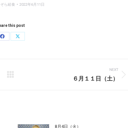
おぞら給食
2022年6月11日
are this post
Share
Share
on
on
Facebook
X
NEXT
６月１１日（土）
Next
post:
8月4日（火）