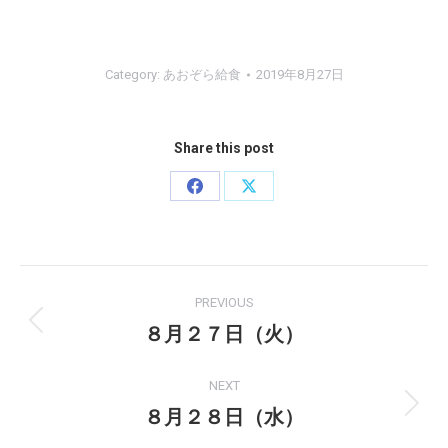
Category:
あおぞら給食
2019年8月27日
Share this post
Share
Share
on
on
Facebook
X
Post
PREVIOUS
navigation
８月２７日（火）
Previous
post:
NEXT
８月２８日（水）
Next
post: