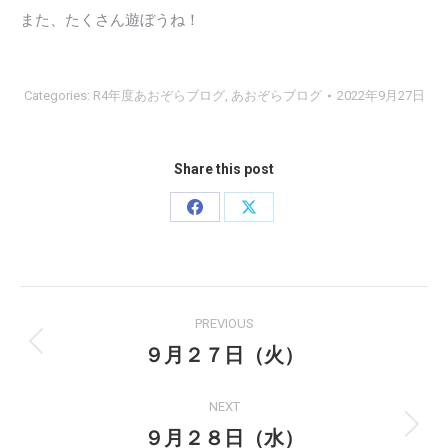
また、たくさん遊ぼうね！
Categories:
R4年度あおぞらブログ
,
あおぞらブログ
2022年9月27日
Share this post
Share
Share
on
on
Facebook
X
Post
PREVIOUS
navigation
９月２７日（火）
Previous
post:
NEXT
９月２８日（水）
Next