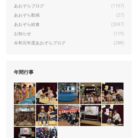
あおぞらブログ
(1107)
あおぞら動画
(27)
あおぞら給食
(2047)
お知らせ
(119)
令和元年度あおぞらブログ
(288)
年間行事