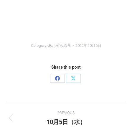
Category:
あおぞら給食
2022年10月6日
Share this post
Share
Share
on
on
Facebook
X
Post
PREVIOUS
navigation
10月5日（水）
Previous
post: