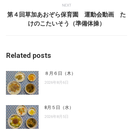
NEXT
第４回草加あおぞら保育園 運動会動画 た
Next
けのこたいそう（準備体操）
post:
Related posts
８月６日（木）
2026年8月6日
8月５日（水）
2026年8月5日