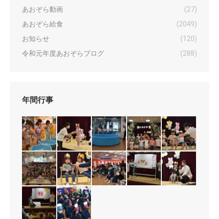
あおぞら動画
(27)
あおぞら給食
(2049)
お知らせ
(120)
令和元年度あおぞらブログ
(288)
年間行事