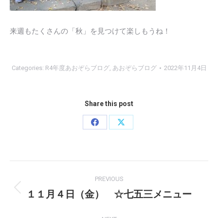
来週もたくさんの「秋」を見つけて楽しもうね！
Categories:
R4年度あおぞらブログ
,
あおぞらブログ
2022年11月4日
Share this post
Share
Share
on
on
Facebook
X
Post
PREVIOUS
navigation
１１月４日（金） ☆七五三メニュー
Previous
post: