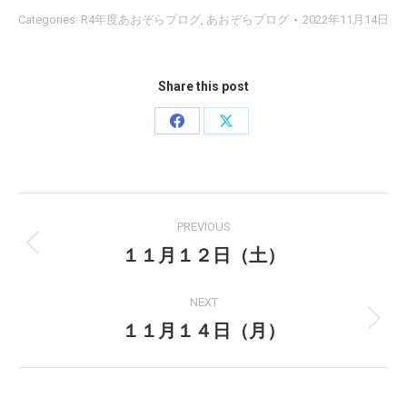
Categories:
R4年度あおぞらブログ
,
あおぞらブログ
2022年11月14日
Share this post
Share
Share
on
on
Facebook
X
Post
PREVIOUS
navigation
１１月１２日（土）
Previous
post:
NEXT
１１月１４日（月）
Next
post: