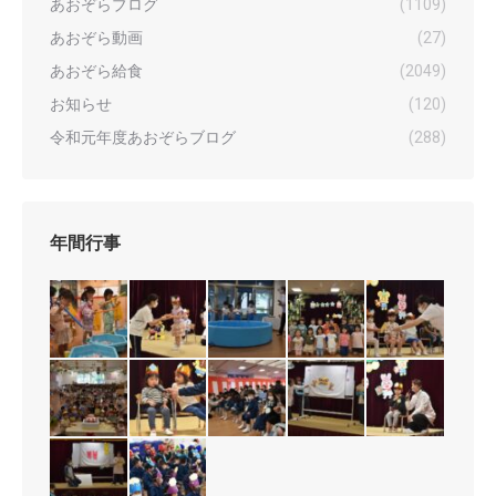
あおぞらブログ
(1109)
あおぞら動画
(27)
あおぞら給食
(2049)
お知らせ
(120)
令和元年度あおぞらブログ
(288)
年間行事