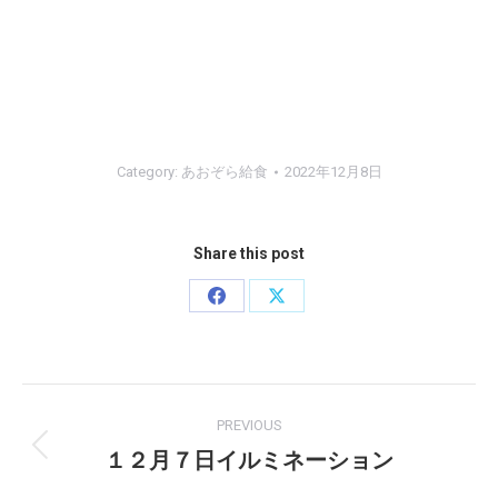
Category:
あおぞら給食
2022年12月8日
Share this post
Share
Share
on
on
Facebook
X
Post
PREVIOUS
navigation
１２月７日イルミネーション
Previous
post: