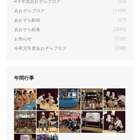
R８年度あおぞらブログ
(57)
あおぞらブログ
(1109)
あおぞら動画
(27)
あおぞら給食
(2049)
お知らせ
(120)
令和元年度あおぞらブログ
(288)
年間行事