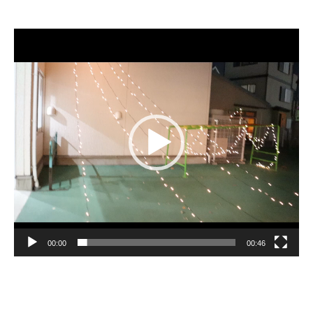
動
画
プ
レ
ー
ヤ
ー
00:00
00:46