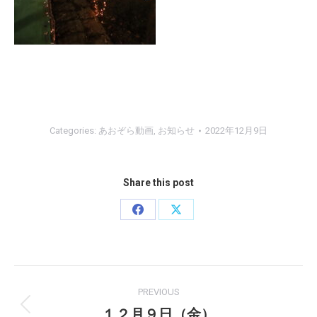
Categories:
あおぞら動画
,
お知らせ
2022年12月9日
Share this post
Share
Share
on
on
Facebook
X
Post
PREVIOUS
navigation
１２月９日（金）
Previous