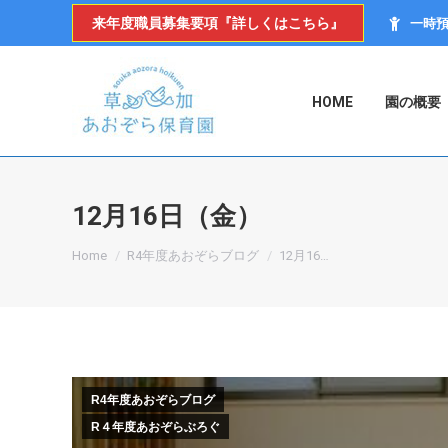
来年度職員募集要項『詳しくはこちら』
一時
HOME
園の概要
12月16日（金）
You are here:
Home
R4年度あおぞらブログ
12月16…
R4年度あおぞらブログ
R４年度あおぞらぶろぐ