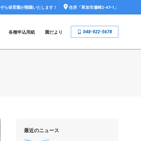
おぞら保育園が開園いたします！
住所「
草加市瀬崎2-47-1
」
048-922-5678
各種申込用紙
園だより
最近のニュース