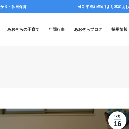
預かり・休日保育
平成31年4月より草加あ
あおぞらの子育て
年間行事
あおぞらブログ
採用情報
12月
16