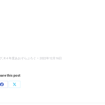
グ
,
R４年度あおぞらぶろぐ
2022年12月16日
are this post
Share
Share
on
on
Facebook
X