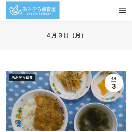
４月３日（月）
You are here:
あおぞら給食
4月
3