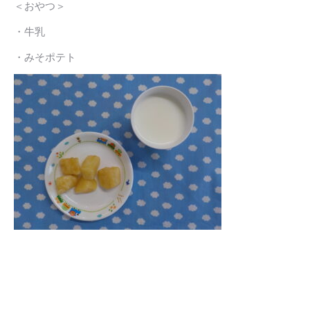
＜おやつ＞
・牛乳
・みそポテト