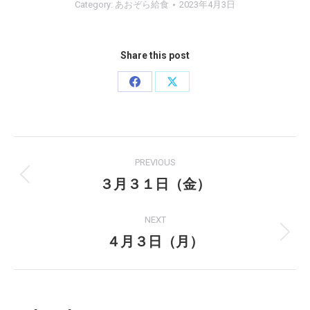
Category:
あおぞら給食
2023年4月3日
Share this post
Share
Share
on
on
Facebook
X
Post
PREVIOUS
navigation
３月３１日（金）
Previous
post:
NEXT
４月３日（月）
Next
post: