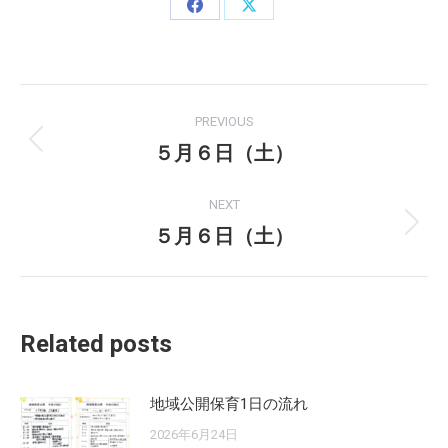
Share
Share
on
on
Facebook
X
Post
PREVIOUS
navigation
５月６日（土）
Previous
post:
NEXT
５月６日（土）
Next
post:
Related posts
地域公開保育1日の流れ
2026年6月24日