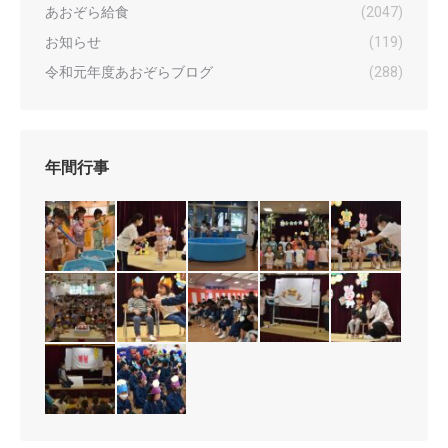
あおぞら給食
(2047)
お知らせ
(119)
令和元年度あおぞらブログ
(288)
年間行事