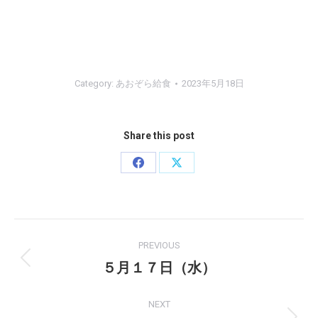
Category:
あおぞら給食
2023年5月18日
Share this post
Share
Share
on
on
Facebook
X
Post
PREVIOUS
navigation
５月１７日（水）
Previous
post:
NEXT