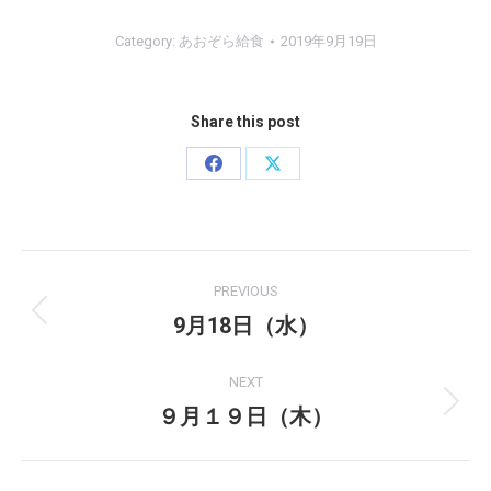
Category:
あおぞら給食
2019年9月19日
Share this post
Share
Share
on
on
Facebook
X
Post
PREVIOUS
navigation
9月18日（水）
Previous
post:
NEXT
９月１９日（木）
Next
post: