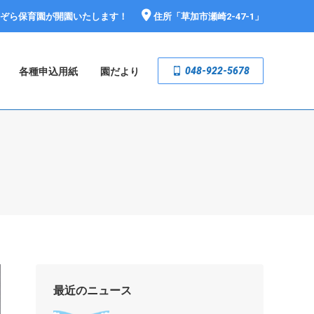
おぞら保育園が開園いたします！
住所「
草加市瀬崎2-47-1
」
048-922-5678
各種申込用紙
園だより
最近のニュース