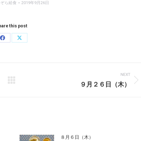
おぞら給食
2019年9月26日
are this post
Share
Share
on
on
Facebook
X
NEXT
９月２６日（木）
Next
post:
８月６日（木）