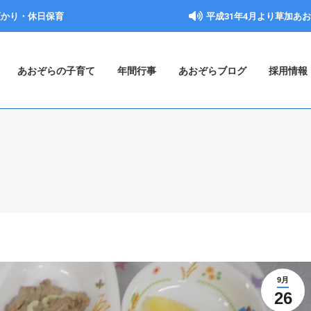
預かり・休日保育
平成31年4月より草加あ
あおぞらの子育て
年間行事
あおぞらブログ
採用情報
9月
26