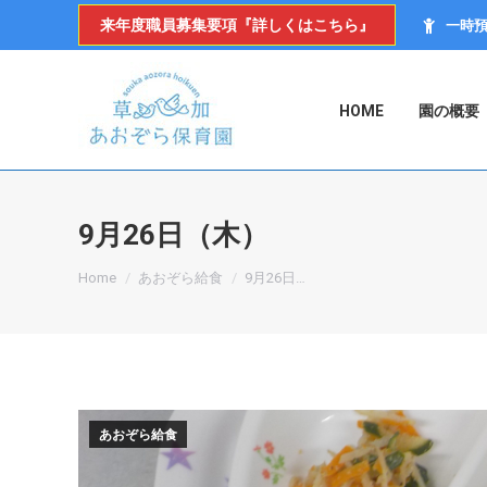
来年度職員募集要項『詳しくはこちら』
一時
HOME
園の概要
9月26日（木）
You are here:
Home
あおぞら給食
9月26日…
あおぞら給食