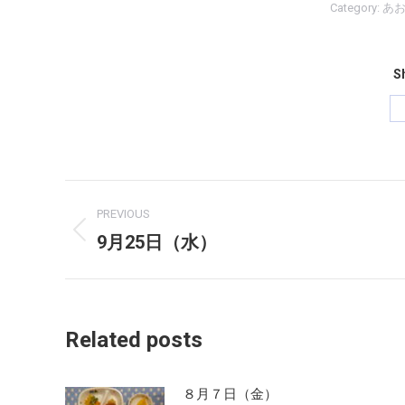
Category:
あ
Sh
Post
PREVIOUS
navigation
9月25日（水）
Previous
post:
Related posts
８月７日（金）