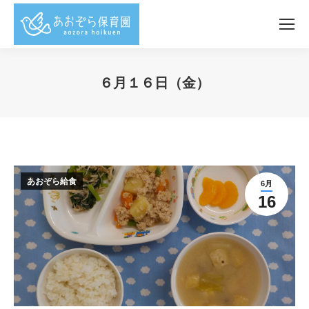
６月１６日（金）
You are here:
あおぞら給食
6月
16