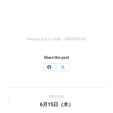
Category:
あおぞら給食
2023年6月16日
Share this post
Share
Share
on
on
Facebook
X
Post
PREVIOUS
navigation
6月15日（木）
Previous
post: