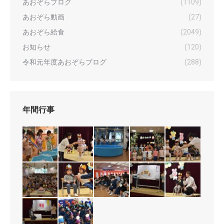
あおぞらブログ
(1109)
あおぞら動画
(27)
あおぞら給食
(2049)
お知らせ
(120)
令和元年度あおぞらブログ
(288)
年間行事