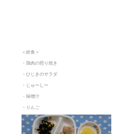
＜給食＞
・鶏肉の照り焼き
・ひじきのサラダ
・じゅーしー
・味噌汁
・りんご