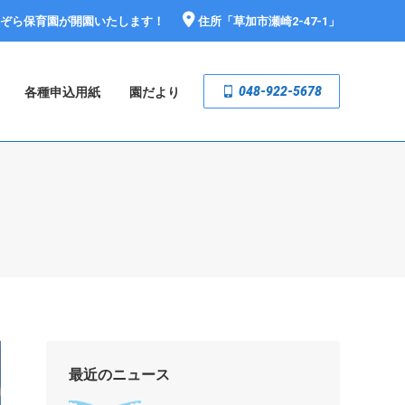
おぞら保育園が開園いたします！
住所「
草加市瀬崎2-47-1
」
048-922-5678
各種申込用紙
園だより
最近のニュース