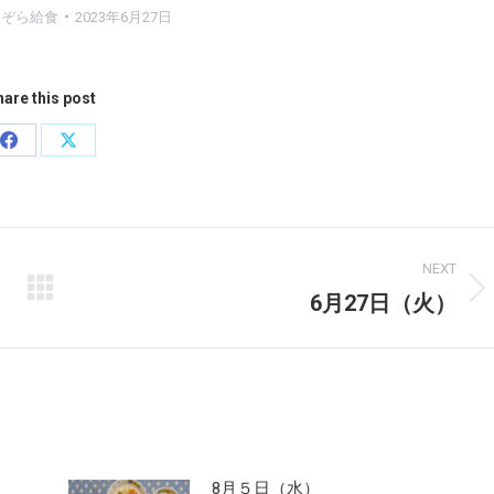
おぞら給食
2023年6月27日
are this post
Share
Share
on
on
Facebook
X
NEXT
6月27日（火）
Next
post:
8月５日（水）