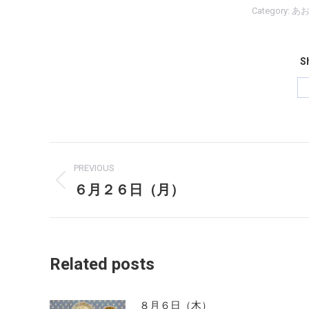
Category:
あ
Sh
Post
PREVIOUS
navigation
６月２６日（月）
Previous
post:
Related posts
８月６日（木）