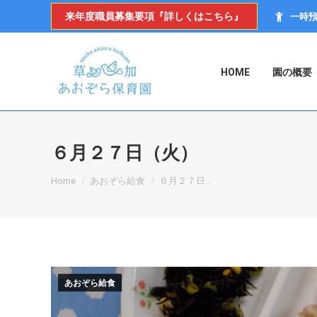
来年度職員募集要項『詳しくはこちら』
一時
HOME
園の概要
６月２７日（火）
You are here:
Home
あおぞら給食
６月２７日…
あおぞら給食