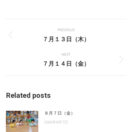
on
on
Facebook
X
Post
PREVIOUS
navigation
７月１３日（木）
Previous
post:
NEXT
７月１４日（金）
Next
post:
Related posts
８月７日（金）
2026年8月7日