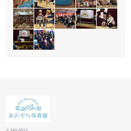
〒340-0022