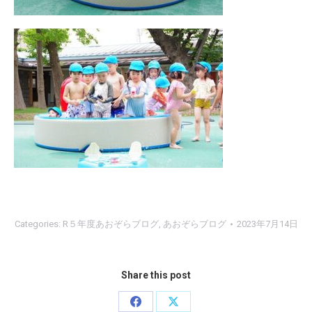
Categories:
R５年度あおぞらブログ
,
あおぞらブログ
2023年7月14日
Share this post
Share
Share