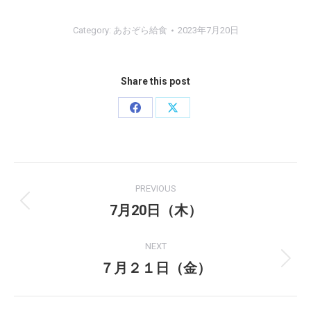
Category:
あおぞら給食
2023年7月20日
Share this post
Share
Share
on
on
Facebook
X
Post
PREVIOUS
navigation
7月20日（木）
Previous
post:
NEXT
７月２１日（金）
Next
post: