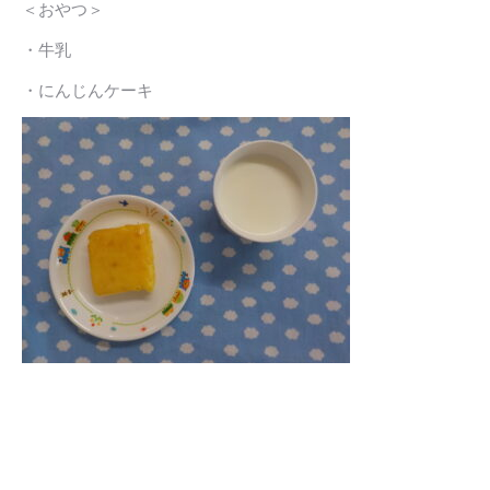
＜おやつ＞
・牛乳
・にんじんケーキ