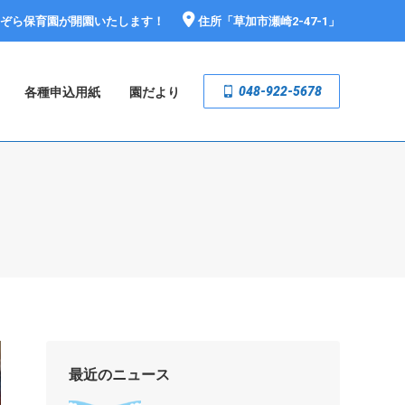
おぞら保育園が開園いたします！
住所「
草加市瀬崎2-47-1
」
048-922-5678
各種申込用紙
園だより
最近のニュース