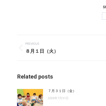
Sh
Post
PREVIOUS
navigation
８月１日（火）
Previous
post:
Related posts
７月３１日（金）
2026年7月31日