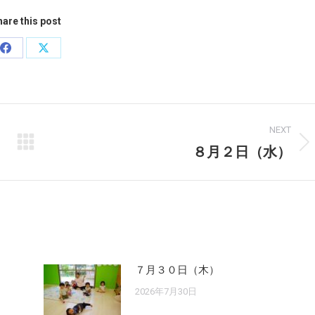
are this post
Share
Share
on
on
Facebook
X
NEXT
８月２日（水）
Next
post:
７月３０日（木）
2026年7月30日