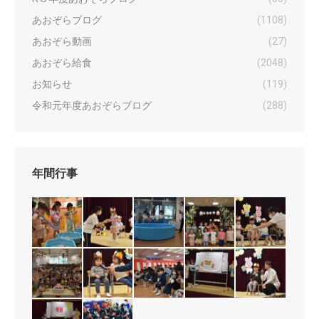
あおぞらブログ
(1108)
あおぞら動画
(27)
あおぞら給食
(2048)
お知らせ
(119)
令和元年度あおぞらブログ
(288)
年間行事