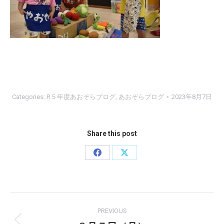
Categories:
R５年度あおぞらブログ
,
あおぞらブログ
2023年8月7日
Share this post
Share
Share
on
on
Facebook
X
Post
PREVIOUS