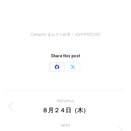
Category:
あおぞら給食
2023年8月25日
Share this post
Share
Share
on
on
Facebook
X
Post
PREVIOUS
navigation
８月２４日（木）
Previous
post:
NEXT