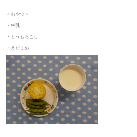
＜おやつ＞
・牛乳
・とうもろこし
・えだまめ