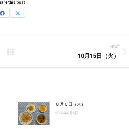
are this post
Share
Share
on
on
Facebook
X
NEXT
10月15日（火）
Next
post:
８月６日（木）
2026年8月6日