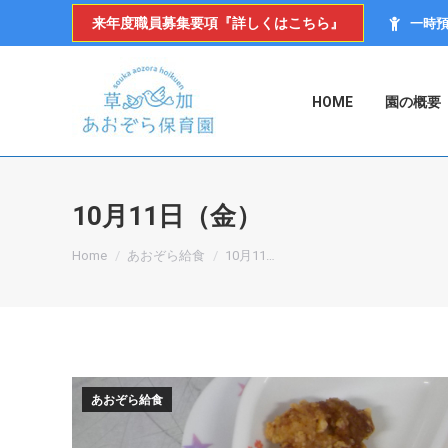
来年度職員募集要項『詳しくはこちら』
一時
HOME
園の概要
10月11日（金）
You are here:
Home
あおぞら給食
10月11…
あおぞら給食