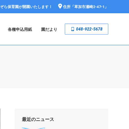
おぞら保育園が開園いたします！
住所「
草加市瀬崎2-47-1
」
048-922-5678
各種申込用紙
園だより
最近のニュース