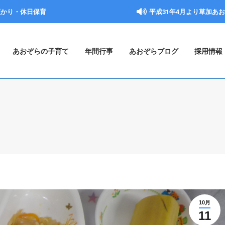
預かり・休日保育
平成31年4月より草加あ
あおぞらの子育て
年間行事
あおぞらブログ
採用情報
10月
11