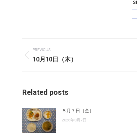
Sh
Post
PREVIOUS
navigation
10月10日（木）
Previous
post:
Related posts
８月７日（金）
2026年8月7日