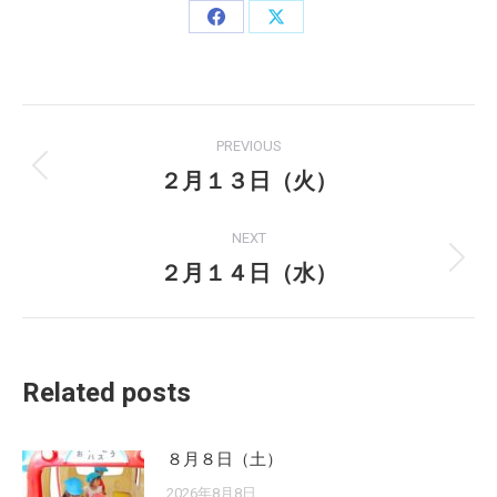
Share
Share
on
on
Facebook
X
Post
PREVIOUS
navigation
２月１３日（火）
Previous
post:
NEXT
２月１４日（水）
Next
post:
Related posts
８月８日（土）
2026年8月8日